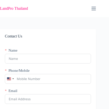
Skip
to
LandPro Thailand
content
Contact Us
Name
Phone/Mobile
U
n
i
Email
t
e
d
S