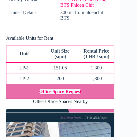
BTS Phloen Chit
Transit Details
300 m. from ploenchit
BTS
Available Units for Rent
Unit Size
Rental Price
Unit
(sqm)
(THB / sqm)
LP-1
151.05
1,300
LP-2
200
1,300
Office Space Request
Other Office Spaces Nearby