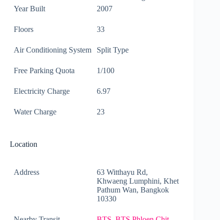
Year Built
2007
Floors
33
Air Conditioning System
Split Type
Free Parking Quota
1/100
Electricity Charge
6.97
Water Charge
23
Location
Address
63 Witthayu Rd,
Khwaeng Lumphini, Khet
Pathum Wan, Bangkok
10330
Nearby Transit
BTS
,
BTS Phloen Chit
,