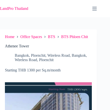
Skip
to
LandPro Thailand
content
Home
Office Spaces
BTS
BTS Phloen Chit
Athenee Tower
Bangkok
,
Ploenchit
,
Wireless Road
,
Bangkok
,
Wireless Road
,
Ploenchit
Starting THB 1300 per Sq.m/month