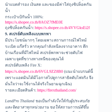
นำแบตสำรอง เงินสด และของมีค่าใส่ถุงซิปล็อคกัน
น้ำ
กระเป๋าเป้กันน้ำ 100%:
https://s.shopee.co.th/8AOZ7fME0E
ถุงซิปล็อคกันน้ำ:
https://s.shopee.co.th/4VVGksEi2f
9. สเปรย์ดับเพลิงแบบพกพา
มีประโยชน์มากๆ โดยเฉพาะสถานการณ์ไฟไหม้
ระเบิด แก๊สรั่ว หากคุณกำลังหนีลงจากอาคาร ตึก
บ้านเรือนที่มีไฟไหม้ สเปรย์พกพาจะช่วยดับไฟ
เฉพาะจุดที่ขวางทางหนีของคุณได้
สเปรย์ดับเพลิง Fire X:
https://s.shopee.co.th/6VGL9ZZ8B0
(แนะนำแบรนด์นี้
เพราะแอดมินได้มีโอกาสไปดูการสาธิตดับไฟจริง จึง
มั่นใจว่าจะใช้งานได้จริงในยามฉุกเฉิน)
รายละเอียดสินค้า:
https://firexthailand.com/
LandPro Thailand ขอเป็นกำลังใจให้กับผู้ประสบภัย
และจิตอาสาทุกหน่วยงาน ขอให้สถานการณ์ดีขึ้น