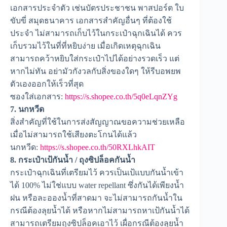
เอกสารประจำตัว เช่นบัตรประชาชน พาสปอร์ต ใบ
ขับขี่ สมุดธนาคาร เอกสารสำคัญอื่นๆ ที่ต้องใช้
ประจำ ไม่สามารถเก็บไว้ในกระเป๋าฉุกเฉินได้ ควร
เก็บรวมไว้ในที่ที่หยิบง่าย เมื่อเกิดเหตุฉุกเฉิน
สามารถคว้าหยิบใส่กระเป๋าไปได้อย่างรวดเร็ว แต่
หากไม่ทัน อย่ามัวกังวลกับสิ่งของใดๆ ให้รีบอพยพ
ตัวเองออกให้เร็วที่สุด
ซองใส่เอกสาร:
https://s.shopee.co.th/5q0eLqnZYg
7. นกหวีด
สิ่งสำคัญที่ใช้ในการส่งสัญญาณขอความช่วยเหลือ
เมื่อไม่สามารถใช้เสียงตะโกนได้แล้ว
นกหวีด:
https://s.shopee.co.th/50RXLhkAIT
8. กระเป๋าเป้กันน้ำ / ถุงซิปล็อคกันน้ำ
กระเป๋าฉุกเฉินที่เตรียมไว้ ควรเป็นเป้แบบกันน้ำเข้า
ได้ 100% ไม่ใช่แบบ water repellant ซึ่งกันได้เพียงน้ำ
ฝน หรือละอองน้ำที่สาดมา จะไม่สามารถกันน้ำใน
กรณีต้องลุยน้ำได้ หรือหากไม่สามารถหาเป้กันน้ำได้
สามารถเตรียมถุงซิปล็อคเอาไว้ เผื่อกรณีต้องลุยน้ำ