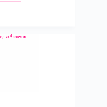
เดือน
เท่า
นี้
กู้
ซื้อ
บ้าน
ได้
วงเงิน
เท่า
ไหร่