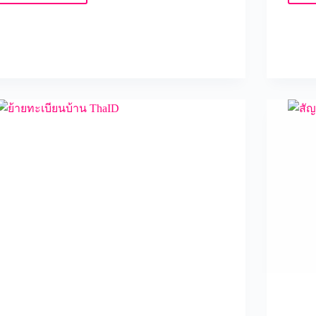
บริษัท
กำจัด
ปลวก
ยอด
นิยม
ปี
2023