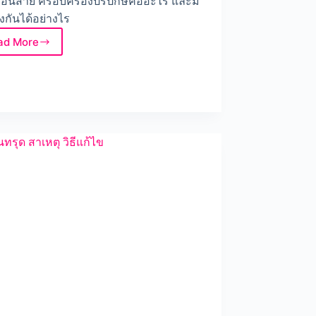
นก่อนสาย ครอบครองปรปักษ์คืออะไร และมี
้องกันได้อย่างไร
ad More
ครอบ
ครอง
ปรปักษ์
คือ
อะไร
ป้องกัน
ได้
อย่างไร
รู้ทัน
ก่อน
สาย