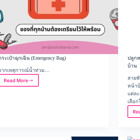
กระเป๋าฉุกเฉิน (Emergency Bag)
ปลูก
บ้าน
จากเหตุการณ์น้ำท่วม…
สายพั
Read More
กระเป๋า
หน้าบ
ฉุกเฉิน
แต่ละ
(Emergency
เลือก
Bag)
Re