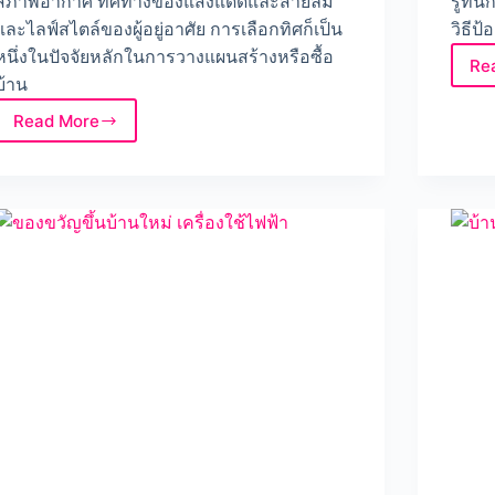
สภาพอากาศ ทิศทางของแสงแดดและสายลม
รู้ทั
และไลฟ์สไตล์ของผู้อยู่อาศัย การเลือกทิศก็เป็น
วิธีป
หนึ่งในปัจจัยหลักในการวางแผนสร้างหรือซื้อ
Re
บ้าน
Read More
เลือก
ซื้อ
บ้าน
ทิศ
ไหน
ดี
ข้อดี
ข้อ
เสีย
ของ
บ้าน
แต่ละ
ทิศ