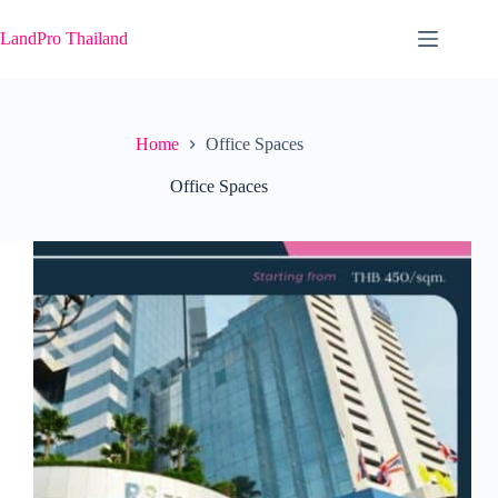
Skip
to
LandPro Thailand
content
Home
Office Spaces
Office Spaces