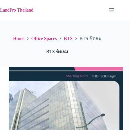
Skip
to
LandPro Thailand
content
Home
Office Spaces
BTS
BTS ชิดลม
BTS ชิดลม