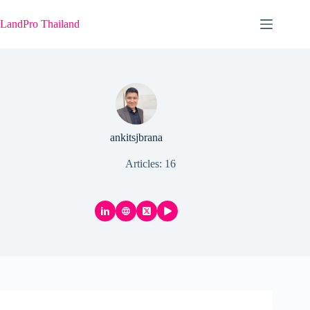
Skip
to
LandPro Thailand
content
ankitsjbrana
Articles: 16