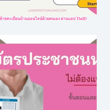
ย้ายทะเบียนบ้านออนไลน์ด้วยตนเอง ผ่านแอป ThaID